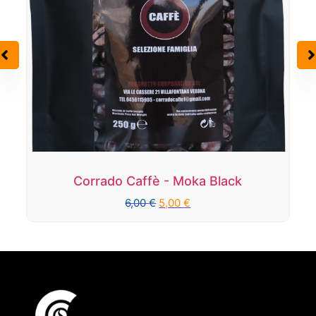
Corrado Caffè - Moka White
6,00
€
5,00
€