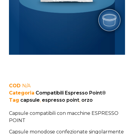
COD
N/A
Categoria
Compatibili Espresso Point®
Tag
capsule
,
espresso point
,
orzo
Capsule compatibili con macchine ESPRESSO
POINT
Capsule monodose confezionate singolarmente