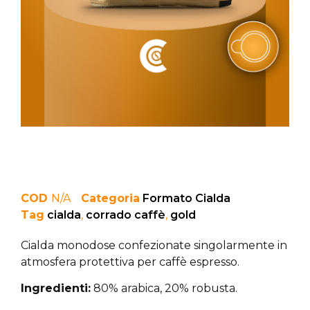
COD
N/A
Categoria
Formato Cialda
Tag
cialda
,
corrado caffè
,
gold
Cialda monodose confezionate singolarmente in
atmosfera protettiva per caffè espresso.
Ingredienti:
80% arabica, 20% robusta.