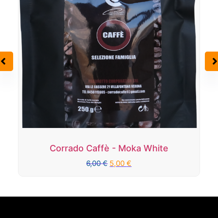
Corrado Caffè - Moka White
6,00
€
5,00
€