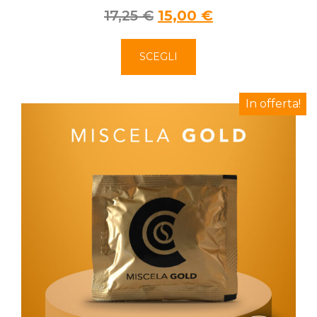
17,25
€
15,00
€
SCEGLI
In offerta!