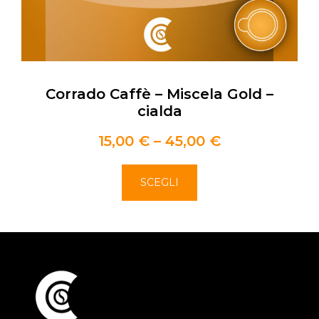
Corrado Caffè – Miscela Gold –
cialda
15,00
€
–
45,00
€
SCEGLI