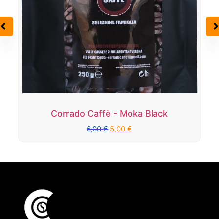
Corrado Caffè - Moka White
6,00
€
5,00
€