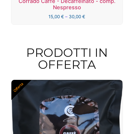
Corrado Caffè - Miscela Gold - comp.
Nespresso
15,00
€
–
30,00
€
PRODOTTI IN
OFFERTA
Offerta