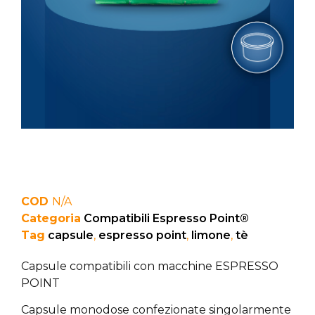
COD
N/A
Categoria
Compatibili Espresso Point®
Tag
capsule
,
espresso point
,
limone
,
tè
Capsule compatibili con macchine ESPRESSO
POINT
Capsule monodose confezionate singolarmente